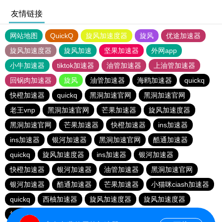
友情链接
网站地图
QuickQ
旋风加速度器
旋风
优途加速器
旋风加速度器
旋风加速
坚果加速器
外网app
小牛加速器
tiktok加速器
油管加速器
上油管加速器
回锅肉加速器
旋风
油管加速器
海鸥加速器
quickq
快橙加速器
quickq
黑洞加速官网
黑洞加速官网
老王vnp
黑洞加速官网
芒果加速器
旋风加速度器
黑洞加速官网
芒果加速器
快橙加速器
ins加速器
ins加速器
银河加速器
黑洞加速官网
酷通加速器
quickq
旋风加速度器
ins加速器
银河加速器
快橙加速器
银河加速器
油管加速器
黑洞加速官网
银河加速器
酷通加速器
芒果加速器
小猫咪ciash加速器
quickq
西柚加速器
旋风加速度器
旋风加速度器
旋风加速度器