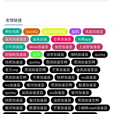
友情链接
网站地图
QuickQ
旋风加速度器
旋风
优途加速器
旋风加速度器
旋风加速
坚果加速器
外网app
小牛加速器
tiktok加速器
油管加速器
上油管加速器
回锅肉加速器
旋风
油管加速器
海鸥加速器
quickq
快橙加速器
quickq
黑洞加速官网
黑洞加速官网
老王vnp
黑洞加速官网
芒果加速器
旋风加速度器
黑洞加速官网
芒果加速器
快橙加速器
ins加速器
ins加速器
银河加速器
黑洞加速官网
酷通加速器
quickq
旋风加速度器
ins加速器
银河加速器
快橙加速器
银河加速器
油管加速器
黑洞加速官网
银河加速器
酷通加速器
芒果加速器
小猫咪ciash加速器