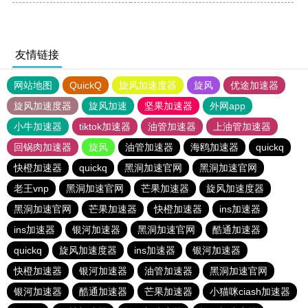
友情链接
网站地图
QuickQ
旋风加速度器
旋风
优途加速器
旋风加速度器
旋风加速
坚果加速器
外网app
小牛加速器
tiktok加速器
油管加速器
上油管加速器
回锅肉加速器
旋风
油管加速器
海鸥加速器
quickq
快橙加速器
quickq
黑洞加速官网
黑洞加速官网
老王vnp
黑洞加速官网
芒果加速器
旋风加速度器
黑洞加速官网
芒果加速器
快橙加速器
ins加速器
ins加速器
银河加速器
黑洞加速官网
酷通加速器
quickq
旋风加速度器
ins加速器
银河加速器
快橙加速器
银河加速器
油管加速器
黑洞加速官网
银河加速器
酷通加速器
芒果加速器
小猫咪ciash加速器