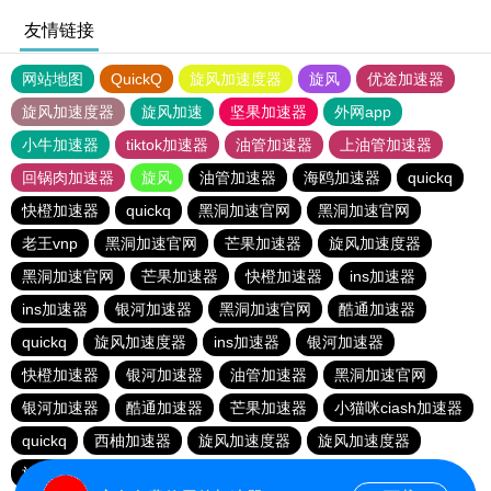
友情链接
网站地图
QuickQ
旋风加速度器
旋风
优途加速器
旋风加速度器
旋风加速
坚果加速器
外网app
小牛加速器
tiktok加速器
油管加速器
上油管加速器
回锅肉加速器
旋风
油管加速器
海鸥加速器
quickq
快橙加速器
quickq
黑洞加速官网
黑洞加速官网
老王vnp
黑洞加速官网
芒果加速器
旋风加速度器
黑洞加速官网
芒果加速器
快橙加速器
ins加速器
ins加速器
银河加速器
黑洞加速官网
酷通加速器
quickq
旋风加速度器
ins加速器
银河加速器
快橙加速器
银河加速器
油管加速器
黑洞加速官网
银河加速器
酷通加速器
芒果加速器
小猫咪ciash加速器
quickq
西柚加速器
旋风加速度器
旋风加速度器
旋风加速度器