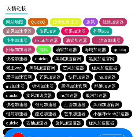
友情链接
网站地图
QuickQ
旋风加速度器
旋风
优途加速器
旋风加速度器
旋风加速
坚果加速器
外网app
小牛加速器
tiktok加速器
油管加速器
上油管加速器
回锅肉加速器
旋风
油管加速器
海鸥加速器
quickq
快橙加速器
quickq
黑洞加速官网
黑洞加速官网
老王vnp
黑洞加速官网
芒果加速器
旋风加速度器
黑洞加速官网
芒果加速器
快橙加速器
ins加速器
ins加速器
银河加速器
黑洞加速官网
酷通加速器
quickq
旋风加速度器
ins加速器
银河加速器
快橙加速器
银河加速器
油管加速器
黑洞加速官网
银河加速器
酷通加速器
芒果加速器
小猫咪ciash加速器
quickq
西柚加速器
旋风加速度器
旋风加速度器
旋风加速度器