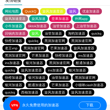
友情链接
网站地图
QuickQ
旋风加速度器
旋风
优途加速器
旋风加速度器
旋风加速
坚果加速器
外网app
小牛加速器
tiktok加速器
油管加速器
上油管加速器
回锅肉加速器
旋风
油管加速器
海鸥加速器
quickq
快橙加速器
quickq
黑洞加速官网
黑洞加速官网
老王vnp
黑洞加速官网
芒果加速器
旋风加速度器
黑洞加速官网
芒果加速器
快橙加速器
ins加速器
ins加速器
银河加速器
黑洞加速官网
酷通加速器
quickq
旋风加速度器
ins加速器
银河加速器
快橙加速器
银河加速器
油管加速器
黑洞加速官网
银河加速器
酷通加速器
芒果加速器
小猫咪ciash加速器
quickq
西柚加速器
旋风加速度器
旋风加速度器
旋风加速度器
永久免费使用的加速器
下载