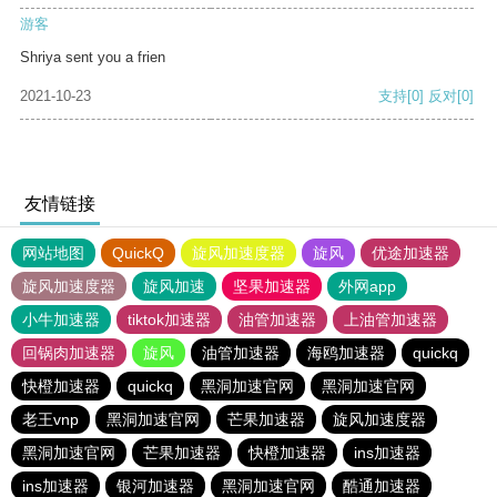
游客
Shriya sent you a frien
2021-10-23
支持
[0]
反对
[0]
友情链接
网站地图
QuickQ
旋风加速度器
旋风
优途加速器
旋风加速度器
旋风加速
坚果加速器
外网app
小牛加速器
tiktok加速器
油管加速器
上油管加速器
回锅肉加速器
旋风
油管加速器
海鸥加速器
quickq
快橙加速器
quickq
黑洞加速官网
黑洞加速官网
老王vnp
黑洞加速官网
芒果加速器
旋风加速度器
黑洞加速官网
芒果加速器
快橙加速器
ins加速器
ins加速器
银河加速器
黑洞加速官网
酷通加速器