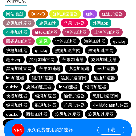
友情链接
网站地图
QuickQ
旋风加速度器
旋风
优途加速器
旋风加速度器
旋风加速
坚果加速器
外网app
小牛加速器
tiktok加速器
油管加速器
上油管加速器
回锅肉加速器
旋风
油管加速器
海鸥加速器
quickq
快橙加速器
quickq
黑洞加速官网
黑洞加速官网
老王vnp
黑洞加速官网
芒果加速器
旋风加速度器
黑洞加速官网
芒果加速器
快橙加速器
ins加速器
ins加速器
银河加速器
黑洞加速官网
酷通加速器
quickq
旋风加速度器
ins加速器
银河加速器
快橙加速器
银河加速器
油管加速器
黑洞加速官网
银河加速器
酷通加速器
芒果加速器
小猫咪ciash加速器
quickq
西柚加速器
旋风加速度器
旋风加速度器
旋风加速度器
永久免费使用的加速器
下载