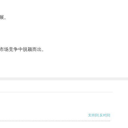
展。
市场竞争中脱颖而出。
支持
[0]
反对
[0]