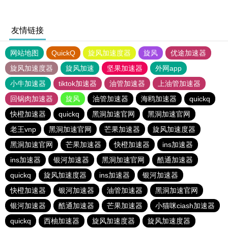
友情链接
网站地图
QuickQ
旋风加速度器
旋风
优途加速器
旋风加速度器
旋风加速
坚果加速器
外网app
小牛加速器
tiktok加速器
油管加速器
上油管加速器
回锅肉加速器
旋风
油管加速器
海鸥加速器
quickq
快橙加速器
quickq
黑洞加速官网
黑洞加速官网
老王vnp
黑洞加速官网
芒果加速器
旋风加速度器
黑洞加速官网
芒果加速器
快橙加速器
ins加速器
ins加速器
银河加速器
黑洞加速官网
酷通加速器
quickq
旋风加速度器
ins加速器
银河加速器
快橙加速器
银河加速器
油管加速器
黑洞加速官网
银河加速器
酷通加速器
芒果加速器
小猫咪ciash加速器
quickq
西柚加速器
旋风加速度器
旋风加速度器