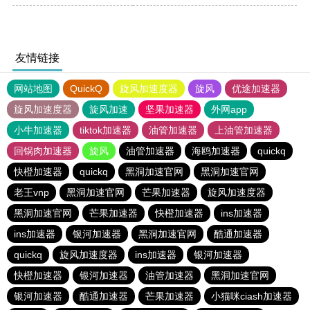
友情链接
网站地图
QuickQ
旋风加速度器
旋风
优途加速器
旋风加速度器
旋风加速
坚果加速器
外网app
小牛加速器
tiktok加速器
油管加速器
上油管加速器
回锅肉加速器
旋风
油管加速器
海鸥加速器
quickq
快橙加速器
quickq
黑洞加速官网
黑洞加速官网
老王vnp
黑洞加速官网
芒果加速器
旋风加速度器
黑洞加速官网
芒果加速器
快橙加速器
ins加速器
ins加速器
银河加速器
黑洞加速官网
酷通加速器
quickq
旋风加速度器
ins加速器
银河加速器
快橙加速器
银河加速器
油管加速器
黑洞加速官网
银河加速器
酷通加速器
芒果加速器
小猫咪ciash加速器