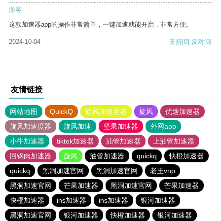
游客
这款加速器app的操作非常简单，一键加速就能开启，非常方便。
2024-10-04
支持
[0]
反对
[0]
友情链接
网站地图
QuickQ
旋风加速度器
旋风
优途加速器
旋风加速度器
旋风加速
坚果加速器
外网app
小牛加速器
tiktok加速器
油管加速器
上油管加速器
回锅肉加速器
旋风
油管加速器
quickq
快橙加速器
quickq
黑洞加速官网
黑洞加速官网
老王vnp
黑洞加速官网
芒果加速器
黑洞加速官网
芒果加速器
快橙加速器
ins加速器
ins加速器
银河加速器
黑洞加速官网
银河加速器
快橙加速器
银河加速器