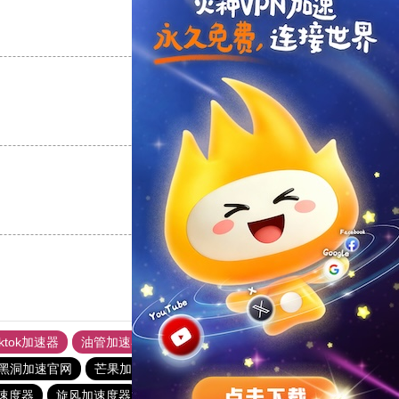
支持
[0]
反对
[0]
支持
[0]
反对
[0]
支持
[0]
反对
[0]
iktok加速器
油管加速器
上油管加速器
回锅肉加速器
黑洞加速官网
芒果加速器
快橙加速器
ins加速器
速度器
旋风加速度器