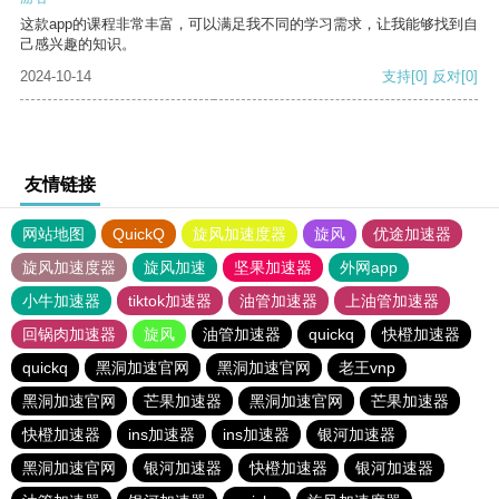
这款app的课程非常丰富，可以满足我不同的学习需求，让我能够找到自
己感兴趣的知识。
2024-10-14
支持
[0]
反对
[0]
友情链接
网站地图
QuickQ
旋风加速度器
旋风
优途加速器
旋风加速度器
旋风加速
坚果加速器
外网app
小牛加速器
tiktok加速器
油管加速器
上油管加速器
回锅肉加速器
旋风
油管加速器
quickq
快橙加速器
quickq
黑洞加速官网
黑洞加速官网
老王vnp
黑洞加速官网
芒果加速器
黑洞加速官网
芒果加速器
快橙加速器
ins加速器
ins加速器
银河加速器
黑洞加速官网
银河加速器
快橙加速器
银河加速器