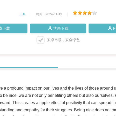
工具
|
时间：2024-11-19
|
卓下载
苹果下载
安卓市场，安全绿色
ve a profound impact on our lives and the lives of those around 
 be nice, we are not only benefiting others but also ourselves.
forward. This creates a ripple effect of positivity that can spre
tanding and empathy for their struggles. Being nice does not me