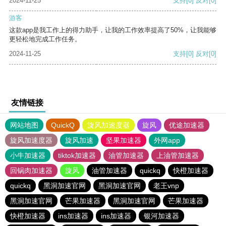
2024-11-25
支持
[0]
反对
[0]
游客
这款app是我工作上的得力助手，让我的工作效率提高了50%，让我能够
更轻松地完成工作任务。
2024-11-25
支持
[0]
反对
[0]
友情链接
网站地图
QuickQ
旋风加速度器
旋风
优途加速器
旋风加速度器
旋风加速
坚果加速器
外网app
小牛加速器
tiktok加速器
油管加速器
上油管加速器
回锅肉加速器
旋风
油管加速器
quickq
快橙加速器
quickq
黑洞加速官网
黑洞加速官网
老王vnp
黑洞加速官网
芒果加速器
黑洞加速官网
芒果加速器
快橙加速器
ins加速器
ins加速器
银河加速器