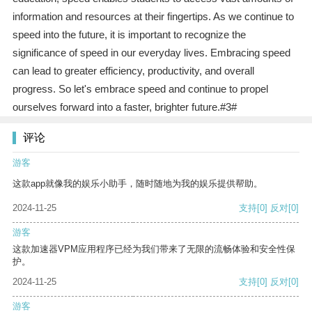
information and resources at their fingertips. As we continue to
speed into the future, it is important to recognize the
significance of speed in our everyday lives. Embracing speed
can lead to greater efficiency, productivity, and overall
progress. So let's embrace speed and continue to propel
ourselves forward into a faster, brighter future.#3#
评论
游客
这款app就像我的娱乐小助手，随时随地为我的娱乐提供帮助。
2024-11-25
支持
[0]
反对
[0]
游客
这款加速器VPM应用程序已经为我们带来了无限的流畅体验和安全性保
护。
2024-11-25
支持
[0]
反对
[0]
游客