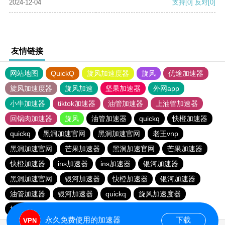
2024-12-04
支持
[0]
反对
[0]
友情链接
网站地图
QuickQ
旋风加速度器
旋风
优途加速器
旋风加速度器
旋风加速
坚果加速器
外网app
小牛加速器
tiktok加速器
油管加速器
上油管加速器
回锅肉加速器
旋风
油管加速器
quickq
快橙加速器
quickq
黑洞加速官网
黑洞加速官网
老王vnp
黑洞加速官网
芒果加速器
黑洞加速官网
芒果加速器
快橙加速器
ins加速器
ins加速器
银河加速器
黑洞加速官网
银河加速器
快橙加速器
银河加速器
油管加速器
银河加速器
quickq
旋风加速度器
旋风加速度器
永久免费使用的加速器
下载