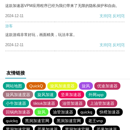
这款加速器VPM应用程序已经为我们带来了无限的隐私保护和自由。
2024-12-11
支持
[0]
反对
[0]
游客
这款游戏非常好玩，画面精美，玩法丰富。
2024-12-11
支持
[0]
反对
[0]
友情链接
网站地图
QuickQ
旋风加速度器
旋风
优途加速器
旋风加速度器
旋风加速
坚果加速器
外网app
小牛加速器
tiktok加速器
油管加速器
上油管加速器
回锅肉加速器
旋风
油管加速器
quickq
快橙加速器
quickq
黑洞加速官网
黑洞加速官网
老王vnp
黑洞加速官网
芒果加速器
黑洞加速官网
芒果加速器