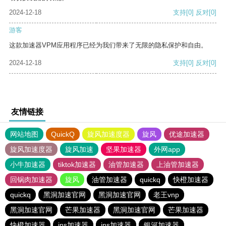
2024-12-18
支持
[0]
反对
[0]
游客
这款加速器VPM应用程序已经为我们带来了无限的隐私保护和自由。
2024-12-18
支持
[0]
反对
[0]
友情链接
网站地图
QuickQ
旋风加速度器
旋风
优途加速器
旋风加速度器
旋风加速
坚果加速器
外网app
小牛加速器
tiktok加速器
油管加速器
上油管加速器
回锅肉加速器
旋风
油管加速器
quickq
快橙加速器
quickq
黑洞加速官网
黑洞加速官网
老王vnp
黑洞加速官网
芒果加速器
黑洞加速官网
芒果加速器
快橙加速器
ins加速器
ins加速器
银河加速器