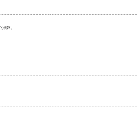
区的线路。
。