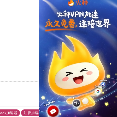
支持
[0]
反对
[0]
支持
[0]
反对
[0]
支持
[0]
反对
[0]
iktok加速器
油管加速器
上油管加速器
回锅肉加速器