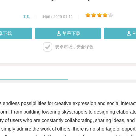
工具
|
时间：2025-01-11
|
卓下载
苹果下载
安卓市场，安全绿色
s endless possibilities for creative expression and social intera
tform. From building towering skyscrapers to designing elaborate 
ty of users who are constantly collaborating, sharing ideas, and
simply admire the work of others, there is no shortage of opportuni