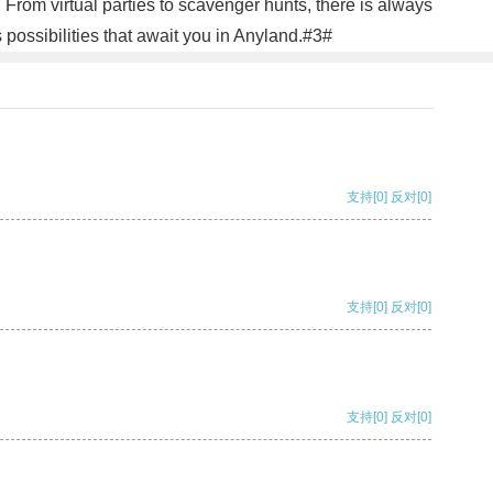
n. From virtual parties to scavenger hunts, there is always
possibilities that await you in Anyland.#3#
支持
[0]
反对
[0]
支持
[0]
反对
[0]
支持
[0]
反对
[0]