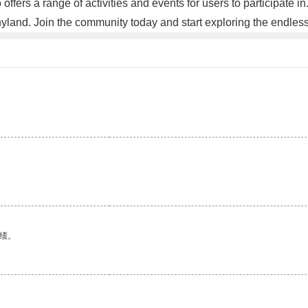
 offers a range of activities and events for users to participate i
yland. Join the community today and start exploring the endless 
绩。