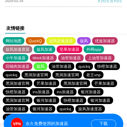
2025-01-14
支持
[0]
反对
[0]
友情链接
网站地图
QuickQ
旋风加速度器
旋风
优途加速器
旋风加速度器
旋风加速
坚果加速器
外网app
小牛加速器
tiktok加速器
油管加速器
上油管加速器
回锅肉加速器
旋风
油管加速器
quickq
快橙加速器
quickq
黑洞加速官网
黑洞加速官网
老王vnp
黑洞加速官网
芒果加速器
黑洞加速官网
芒果加速器
快橙加速器
ins加速器
ins加速器
银河加速器
黑洞加速官网
银河加速器
快橙加速器
银河加速器
油管加速器
银河加速器
quickq
旋风加速度器
旋风加速度器
永久免费使用的加速器
下载