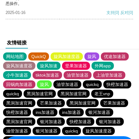
悉操作。
2025-01-16
支持
[0]
反对
[0]
友情链接
网站地图
QuickQ
旋风加速度器
旋风
优途加速器
旋风加速度器
旋风加速
坚果加速器
外网app
小牛加速器
tiktok加速器
油管加速器
上油管加速器
回锅肉加速器
旋风
油管加速器
quickq
快橙加速器
quickq
黑洞加速官网
黑洞加速官网
老王vnp
黑洞加速官网
芒果加速器
黑洞加速官网
芒果加速器
快橙加速器
ins加速器
ins加速器
银河加速器
黑洞加速官网
银河加速器
快橙加速器
银河加速器
油管加速器
银河加速器
quickq
旋风加速度器