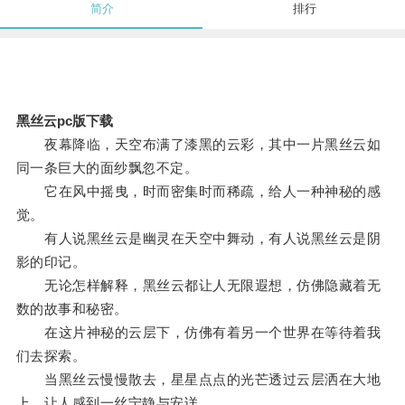
简介
排行
黑丝云pc版下载
夜幕降临，天空布满了漆黑的云彩，其中一片黑丝云如
同一条巨大的面纱飘忽不定。
它在风中摇曳，时而密集时而稀疏，给人一种神秘的感
觉。
有人说黑丝云是幽灵在天空中舞动，有人说黑丝云是阴
影的印记。
无论怎样解释，黑丝云都让人无限遐想，仿佛隐藏着无
数的故事和秘密。
在这片神秘的云层下，仿佛有着另一个世界在等待着我
们去探索。
当黑丝云慢慢散去，星星点点的光芒透过云层洒在大地
上，让人感到一丝宁静与安详。