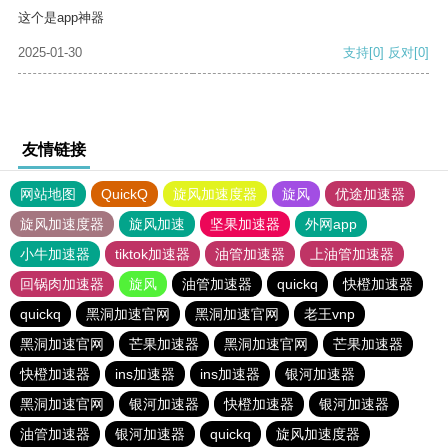
这个是app神器
2025-01-30
支持
[0]
反对
[0]
友情链接
网站地图
QuickQ
旋风加速度器
旋风
优途加速器
旋风加速度器
旋风加速
坚果加速器
外网app
小牛加速器
tiktok加速器
油管加速器
上油管加速器
回锅肉加速器
旋风
油管加速器
quickq
快橙加速器
quickq
黑洞加速官网
黑洞加速官网
老王vnp
黑洞加速官网
芒果加速器
黑洞加速官网
芒果加速器
快橙加速器
ins加速器
ins加速器
银河加速器
黑洞加速官网
银河加速器
快橙加速器
银河加速器
油管加速器
银河加速器
quickq
旋风加速度器