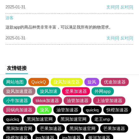
2025-01-31
支持
[0]
反对
[0]
游客
这款app的商品种类非常丰富，可以满足我所有的购物需求。
2025-01-31
支持
[0]
反对
[0]
友情链接
网站地图
QuickQ
旋风加速度器
旋风
优途加速器
旋风加速度器
旋风加速
坚果加速器
外网app
小牛加速器
tiktok加速器
油管加速器
上油管加速器
回锅肉加速器
旋风
油管加速器
quickq
快橙加速器
quickq
黑洞加速官网
黑洞加速官网
老王vnp
黑洞加速官网
芒果加速器
黑洞加速官网
芒果加速器
快橙加速器
ins加速器
ins加速器
银河加速器