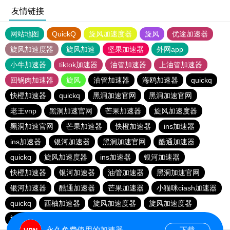
友情链接
网站地图
QuickQ
旋风加速度器
旋风
优途加速器
旋风加速度器
旋风加速
坚果加速器
外网app
小牛加速器
tiktok加速器
油管加速器
上油管加速器
回锅肉加速器
旋风
油管加速器
海鸥加速器
quickq
快橙加速器
quickq
黑洞加速官网
黑洞加速官网
老王vnp
黑洞加速官网
芒果加速器
旋风加速度器
黑洞加速官网
芒果加速器
快橙加速器
ins加速器
ins加速器
银河加速器
黑洞加速官网
酷通加速器
quickq
旋风加速度器
ins加速器
银河加速器
快橙加速器
银河加速器
油管加速器
黑洞加速官网
银河加速器
酷通加速器
芒果加速器
小猫咪ciash加速器
quickq
西柚加速器
旋风加速度器
旋风加速度器
旋风加速度器
永久免费使用的加速器
下载