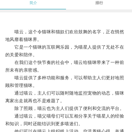
简介
排行
喵云，这个令猫咪和猫奴们欢欣鼓舞的名字，正在悄然
地风靡着猫咪界。
它是一个猫咪的互联网乐园，为喵星人提供了无处不在
的关爱和陪伴。
在我们这个快节奏的社会中，喵云给猫咪带来了一种前
所未有的亲密感。
喵云提供了多种功能和服务，可以帮助主人们更好地照
顾和管理猫咪。
通过喵云，主人们可以随时随地监控宠物的动态，猫咪
离家出走就再也不是难题了。
除了照顾，喵云也为主人们提供了便利和交流的平台。
通过喵云，喵父喵母们可以互相分享关于喵星人的经验
和知识，同时还能结识到更多喵迷们。
他们可以在喵云上组织线上活动，交流养猫心得，并通