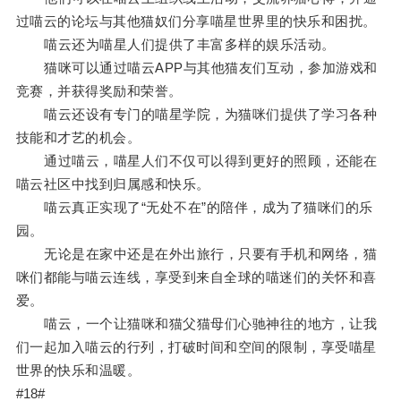
过喵云的论坛与其他猫奴们分享喵星世界里的快乐和困扰。
喵云还为喵星人们提供了丰富多样的娱乐活动。
猫咪可以通过喵云APP与其他猫友们互动，参加游戏和
竞赛，并获得奖励和荣誉。
喵云还设有专门的喵星学院，为猫咪们提供了学习各种
技能和才艺的机会。
通过喵云，喵星人们不仅可以得到更好的照顾，还能在
喵云社区中找到归属感和快乐。
喵云真正实现了“无处不在”的陪伴，成为了猫咪们的乐
园。
无论是在家中还是在外出旅行，只要有手机和网络，猫
咪们都能与喵云连线，享受到来自全球的喵迷们的关怀和喜
爱。
喵云，一个让猫咪和猫父猫母们心驰神往的地方，让我
们一起加入喵云的行列，打破时间和空间的限制，享受喵星
世界的快乐和温暖。
#18#