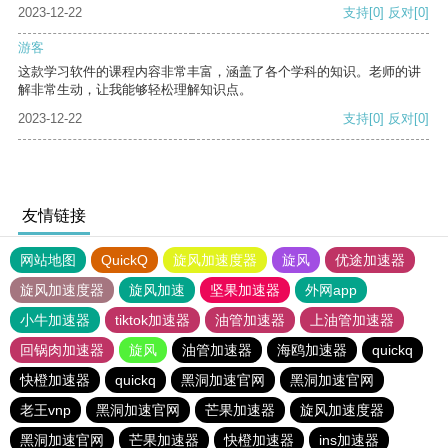
2023-12-22
支持
[0]
反对
[0]
游客
这款学习软件的课程内容非常丰富，涵盖了各个学科的知识。老师的讲
解非常生动，让我能够轻松理解知识点。
2023-12-22
支持
[0]
反对
[0]
友情链接
网站地图
QuickQ
旋风加速度器
旋风
优途加速器
旋风加速度器
旋风加速
坚果加速器
外网app
小牛加速器
tiktok加速器
油管加速器
上油管加速器
回锅肉加速器
旋风
油管加速器
海鸥加速器
quickq
快橙加速器
quickq
黑洞加速官网
黑洞加速官网
老王vnp
黑洞加速官网
芒果加速器
旋风加速度器
黑洞加速官网
芒果加速器
快橙加速器
ins加速器