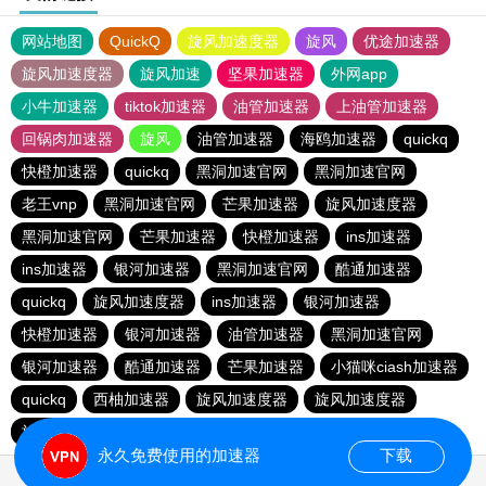
网站地图
QuickQ
旋风加速度器
旋风
优途加速器
旋风加速度器
旋风加速
坚果加速器
外网app
小牛加速器
tiktok加速器
油管加速器
上油管加速器
回锅肉加速器
旋风
油管加速器
海鸥加速器
quickq
快橙加速器
quickq
黑洞加速官网
黑洞加速官网
老王vnp
黑洞加速官网
芒果加速器
旋风加速度器
黑洞加速官网
芒果加速器
快橙加速器
ins加速器
ins加速器
银河加速器
黑洞加速官网
酷通加速器
quickq
旋风加速度器
ins加速器
银河加速器
快橙加速器
银河加速器
油管加速器
黑洞加速官网
银河加速器
酷通加速器
芒果加速器
小猫咪ciash加速器
quickq
西柚加速器
旋风加速度器
旋风加速度器
旋风加速度器
永久免费使用的加速器
下载