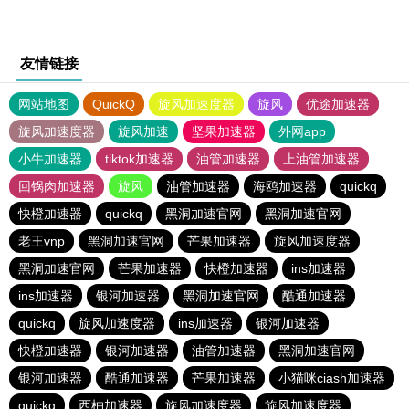
友情链接
网站地图
QuickQ
旋风加速度器
旋风
优途加速器
旋风加速度器
旋风加速
坚果加速器
外网app
小牛加速器
tiktok加速器
油管加速器
上油管加速器
回锅肉加速器
旋风
油管加速器
海鸥加速器
quickq
快橙加速器
quickq
黑洞加速官网
黑洞加速官网
老王vnp
黑洞加速官网
芒果加速器
旋风加速度器
黑洞加速官网
芒果加速器
快橙加速器
ins加速器
ins加速器
银河加速器
黑洞加速官网
酷通加速器
quickq
旋风加速度器
ins加速器
银河加速器
快橙加速器
银河加速器
油管加速器
黑洞加速官网
银河加速器
酷通加速器
芒果加速器
小猫咪ciash加速器
quickq
西柚加速器
旋风加速度器
旋风加速度器