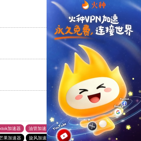
支持
[0]
反对
[0]
支持
[0]
反对
[0]
支持
[0]
反对
[0]
iktok加速器
油管加速器
上油管加速器
回锅肉加速器
芒果加速器
旋风加速度器
黑洞加速官网
芒果加速器