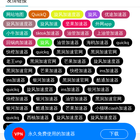
友情链接
网站地图
QuickQ
旋风加速度器
旋风
优途加速器
旋风加速度器
旋风加速
坚果加速器
外网app
小牛加速器
tiktok加速器
油管加速器
上油管加速器
回锅肉加速器
旋风
油管加速器
海鸥加速器
quickq
快橙加速器
quickq
黑洞加速官网
黑洞加速官网
老王vnp
黑洞加速官网
芒果加速器
旋风加速度器
黑洞加速官网
芒果加速器
快橙加速器
ins加速器
ins加速器
银河加速器
黑洞加速官网
酷通加速器
quickq
旋风加速度器
ins加速器
银河加速器
快橙加速器
银河加速器
油管加速器
黑洞加速官网
银河加速器
酷通加速器
芒果加速器
小猫咪ciash加速器
quickq
西柚加速器
旋风加速度器
旋风加速度器
旋风加速度器
永久免费使用的加速器
下载