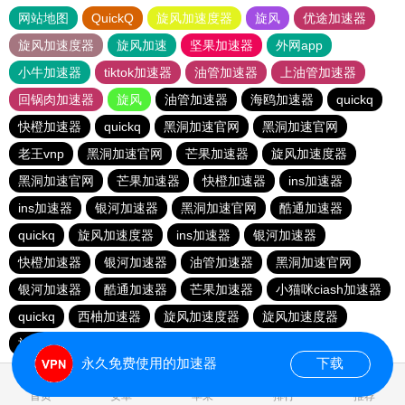
网站地图
QuickQ
旋风加速度器
旋风
优途加速器
旋风加速度器
旋风加速
坚果加速器
外网app
小牛加速器
tiktok加速器
油管加速器
上油管加速器
回锅肉加速器
旋风
油管加速器
海鸥加速器
quickq
快橙加速器
quickq
黑洞加速官网
黑洞加速官网
老王vnp
黑洞加速官网
芒果加速器
旋风加速度器
黑洞加速官网
芒果加速器
快橙加速器
ins加速器
ins加速器
银河加速器
黑洞加速官网
酷通加速器
quickq
旋风加速度器
ins加速器
银河加速器
快橙加速器
银河加速器
油管加速器
黑洞加速官网
银河加速器
酷通加速器
芒果加速器
小猫咪ciash加速器
quickq
西柚加速器
旋风加速度器
旋风加速度器
旋风加速度器
永久免费使用的加速器
下载
0.150893s
首页
安卓
苹果
排行
推荐