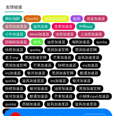
友情链接
网站地图
QuickQ
旋风加速度器
旋风
优途加速器
旋风加速度器
旋风加速
坚果加速器
外网app
小牛加速器
tiktok加速器
油管加速器
上油管加速器
回锅肉加速器
旋风
油管加速器
海鸥加速器
quickq
快橙加速器
quickq
黑洞加速官网
黑洞加速官网
老王vnp
黑洞加速官网
芒果加速器
旋风加速度器
黑洞加速官网
芒果加速器
快橙加速器
ins加速器
ins加速器
银河加速器
黑洞加速官网
酷通加速器
quickq
旋风加速度器
ins加速器
银河加速器
快橙加速器
银河加速器
油管加速器
黑洞加速官网
银河加速器
酷通加速器
芒果加速器
小猫咪ciash加速器
quickq
西柚加速器
旋风加速度器
旋风加速度器
旋风加速度器