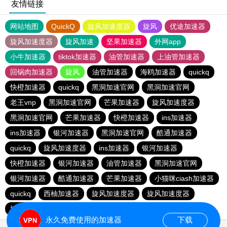
友情链接
网站地图
QuickQ
旋风加速度器
旋风
优途加速器
旋风加速度器
旋风加速
坚果加速器
外网app
小牛加速器
tiktok加速器
油管加速器
上油管加速器
回锅肉加速器
旋风
油管加速器
海鸥加速器
quickq
快橙加速器
quickq
黑洞加速官网
黑洞加速官网
老王vnp
黑洞加速官网
芒果加速器
旋风加速度器
黑洞加速官网
芒果加速器
快橙加速器
ins加速器
ins加速器
银河加速器
黑洞加速官网
酷通加速器
quickq
旋风加速度器
ins加速器
银河加速器
快橙加速器
银河加速器
油管加速器
黑洞加速官网
银河加速器
酷通加速器
芒果加速器
小猫咪ciash加速器
quickq
西柚加速器
旋风加速度器
旋风加速度器
旋风加速度器
永久免费使用的加速器
下载