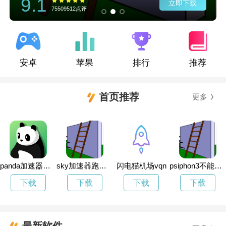
9.1
立即下载
75509512点评
安卓
苹果
排行
推荐
首页推荐
更多
panda加速器传送门
sky加速器跑路了
闪电猫机场vqn
psiphon3不能用了
下载
下载
下载
下载
最新软件