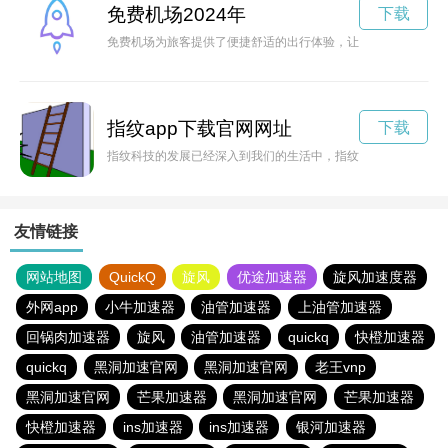
免费机场2024年
下载
免费机场为旅客提供了便捷舒适的出行体验，让旅途更加愉快顺
指纹app下载官网网址
下载
指纹科技的发展已经深入到我们的生活中，指纹app下载更是
友情链接
网站地图
QuickQ
旋风
优途加速器
旋风加速度器
外网app
小牛加速器
油管加速器
上油管加速器
回锅肉加速器
旋风
油管加速器
quickq
快橙加速器
quickq
黑洞加速官网
黑洞加速官网
老王vnp
黑洞加速官网
芒果加速器
黑洞加速官网
芒果加速器
快橙加速器
ins加速器
ins加速器
银河加速器