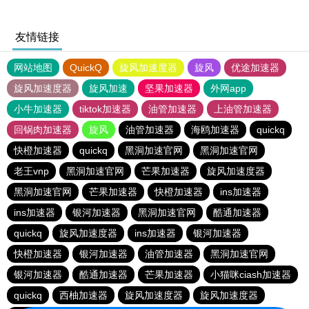
友情链接
网站地图
QuickQ
旋风加速度器
旋风
优途加速器
旋风加速度器
旋风加速
坚果加速器
外网app
小牛加速器
tiktok加速器
油管加速器
上油管加速器
回锅肉加速器
旋风
油管加速器
海鸥加速器
quickq
快橙加速器
quickq
黑洞加速官网
黑洞加速官网
老王vnp
黑洞加速官网
芒果加速器
旋风加速度器
黑洞加速官网
芒果加速器
快橙加速器
ins加速器
ins加速器
银河加速器
黑洞加速官网
酷通加速器
quickq
旋风加速度器
ins加速器
银河加速器
快橙加速器
银河加速器
油管加速器
黑洞加速官网
银河加速器
酷通加速器
芒果加速器
小猫咪ciash加速器
quickq
西柚加速器
旋风加速度器
旋风加速度器