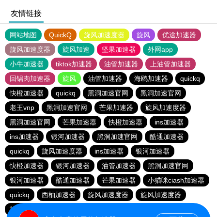
友情链接
网站地图
QuickQ
旋风加速度器
旋风
优途加速器
旋风加速度器
旋风加速
坚果加速器
外网app
小牛加速器
tiktok加速器
油管加速器
上油管加速器
回锅肉加速器
旋风
油管加速器
海鸥加速器
quickq
快橙加速器
quickq
黑洞加速官网
黑洞加速官网
老王vnp
黑洞加速官网
芒果加速器
旋风加速度器
黑洞加速官网
芒果加速器
快橙加速器
ins加速器
ins加速器
银河加速器
黑洞加速官网
酷通加速器
quickq
旋风加速度器
ins加速器
银河加速器
快橙加速器
银河加速器
油管加速器
黑洞加速官网
银河加速器
酷通加速器
芒果加速器
小猫咪ciash加速器
quickq
西柚加速器
旋风加速度器
旋风加速度器
旋风加速度器