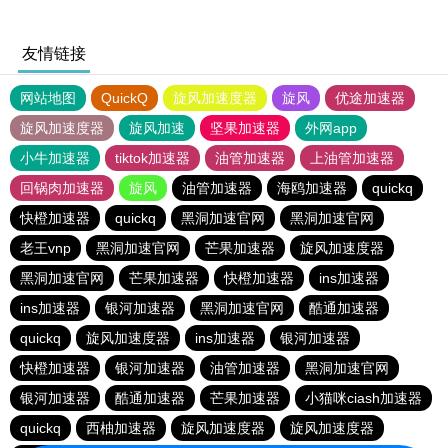
友情链接
网站地图
QuickQ
旋风加速度器
旋风
优途加速器
旋风加速度器
旋风加速
坚果加速器
外网app
小牛加速器
tiktok加速器
油管加速器
上油管加速器
回锅肉加速器
旋风
油管加速器
海鸥加速器
quickq
快橙加速器
quickq
黑洞加速官网
黑洞加速官网
老王vnp
黑洞加速官网
芒果加速器
旋风加速度器
黑洞加速官网
芒果加速器
快橙加速器
ins加速器
ins加速器
银河加速器
黑洞加速官网
酷通加速器
quickq
旋风加速度器
ins加速器
银河加速器
快橙加速器
银河加速器
油管加速器
黑洞加速官网
银河加速器
酷通加速器
芒果加速器
小猫咪ciash加速器
quickq
西柚加速器
旋风加速度器
旋风加速度器