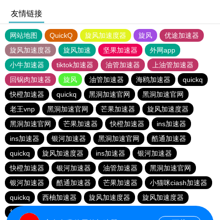
友情链接
网站地图
QuickQ
旋风加速度器
旋风
优途加速器
旋风加速度器
旋风加速
坚果加速器
外网app
小牛加速器
tiktok加速器
油管加速器
上油管加速器
回锅肉加速器
旋风
油管加速器
海鸥加速器
quickq
快橙加速器
quickq
黑洞加速官网
黑洞加速官网
老王vnp
黑洞加速官网
芒果加速器
旋风加速度器
黑洞加速官网
芒果加速器
快橙加速器
ins加速器
ins加速器
银河加速器
黑洞加速官网
酷通加速器
quickq
旋风加速度器
ins加速器
银河加速器
快橙加速器
银河加速器
油管加速器
黑洞加速官网
银河加速器
酷通加速器
芒果加速器
小猫咪ciash加速器
quickq
西柚加速器
旋风加速度器
旋风加速度器
旋风加速度器