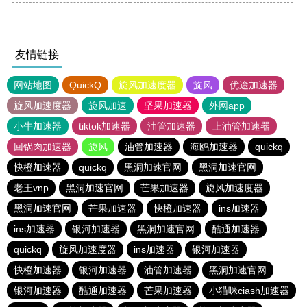
友情链接
网站地图
QuickQ
旋风加速度器
旋风
优途加速器
旋风加速度器
旋风加速
坚果加速器
外网app
小牛加速器
tiktok加速器
油管加速器
上油管加速器
回锅肉加速器
旋风
油管加速器
海鸥加速器
quickq
快橙加速器
quickq
黑洞加速官网
黑洞加速官网
老王vnp
黑洞加速官网
芒果加速器
旋风加速度器
黑洞加速官网
芒果加速器
快橙加速器
ins加速器
ins加速器
银河加速器
黑洞加速官网
酷通加速器
quickq
旋风加速度器
ins加速器
银河加速器
快橙加速器
银河加速器
油管加速器
黑洞加速官网
银河加速器
酷通加速器
芒果加速器
小猫咪ciash加速器